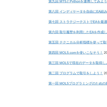
第九回 MT5とPythonを連携してみよ
第八回 インディケータを自由にEA組
第七回 ストラテジーテストでEAを最
第六回 取引履歴を利用したEAを作成
第五回 テクニカル分析指標を使って取
第四回 MQL5.comを使いこなそう！
20
第三回 MQL5で現在のデータを取得し
第二回 プログラムで取引をしよう！
20
第一回 MQL5プログラミングのための